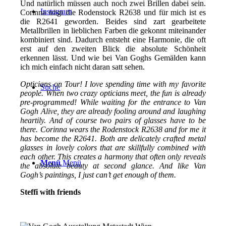
Und natürlich müssen auch noch zwei Brillen dabei sein.
Instagram
Corinna trägt die Rodenstock R2638 und für mich ist es
die R2641 geworden. Beides sind zart gearbeitete
Metallbrillen in lieblichen Farben die gekonnt miteinander
kombiniert sind. Dadurch entsteht eine Harmonie, die oft
erst auf den zweiten Blick die absolute Schönheit
erkennen lässt. Und wie bei Van Goghs Gemälden kann
ich mich einfach nicht daran satt sehen.
Opticians on Tour! I love spending time with my favorite
Suche
people. When two crazy opticians meet, the fun is already
pre-programmed! While waiting for the entrance to Van
Gogh Alive, they are already fooling around and laughing
heartily. And of course two pairs of glasses have to be
there. Corinna wears the Rodenstock R2638 and for me it
has become the R2641. Both are delicately crafted metal
glasses in lovely colors that are skillfully combined with
each other. This creates a harmony that often only reveals
Menü
Menü
the absolute beauty at second glance. And like Van
Gogh’s paintings, I just can’t get enough of them.
Steffi with friends