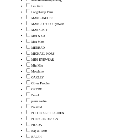
Kontaktlinsenanpassung
Les Yeux
Longchamp Paris
MARC JACOBS
MARC O'POLO Eyewear
MARKUS T
Max & Co
Max Mara
MENRAD
MICHAEL KORS
MINI EYEWEAR
Miu Miu
Moschino
OAKLEY
Oliver Peoples
OXYDO
Persol
pierre cardin
Polaroid
POLO RALPH LAUREN
PORSCHE DESIGN
PRADA
Rag & Bone
RALPH