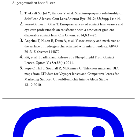
Augengesundheit beeinflussen.
Thekveli S, Qui Y, Kapoor Y, et al. Structure-property relationship of
delefilcon A lenses. Cont Lens Anterior Eye. 2012; 35(Supp 1): e14.
Perez-Gomez I., Giles T. European survey of contact lens wearers and
eye care professionals on satisfaction with a new water gradient
disposable contact lens. Clin Optom. 2014;6:17-23.
Angelini T, Nixon R, Dunn A, et al. Viscoelasticity and mesh-size at
the surface of hydrogels characterized with microrheology. ARVO
2013. E-abstract 114872.
Pitt, et al. Loading and Release of a Phospholipid From Contact
Lenses. Optom Vis Sci.88(4).2011.
Pope C, Hall J, Southall R, McKenney C. Thickness maps and Dk/t
maps from LTP data for Voyager lenses and Competitive lenses for
Marketing Support. Unveröffentlichte interne Alcon Studie
13.12.2010.