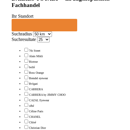
Fachhandel
Ihr Standort
Suchradius
Suchresultate
7th Street
Alain Mikli
Biotrue
bollé
Boss Orange
Brendel eyewear
Bvlgari
CARRERA
CARRERA by JIMMY CHOO
CAZAL Eyewear
cébé
Céline Paris
CHANEL
Chloé
Christian Dior