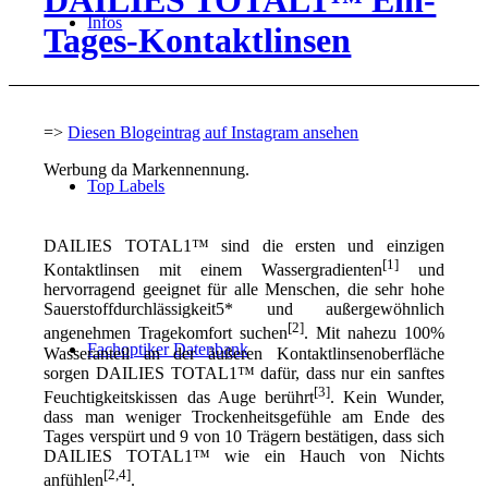
DAILIES TOTAL1™ Ein-
Infos
Tages-Kontaktlinsen
=>
Diesen Blogeintrag auf Instagram ansehen
Werbung da Markennennung.
Top Labels
DAILIES TOTAL1™ sind die ersten und einzigen
[1]
Kontaktlinsen mit einem Wassergradienten
und
hervorragend geeignet für alle Menschen, die sehr hohe
Sauerstoffdurchlässigkeit5* und außergewöhnlich
[2]
angenehmen Tragekomfort suchen
. Mit nahezu 100%
Fachoptiker Datenbank
Wasseranteil an der äußeren Kontaktlinsenoberfläche
sorgen DAILIES TOTAL1™ dafür, dass nur ein sanftes
[3]
Feuchtigkeitskissen das Auge berührt
.
Kein Wunder,
dass man weniger Trockenheitsgefühle am Ende des
Tages verspürt und 9 von 10 Trägern bestätigen, dass sich
DAILIES TOTAL1™ wie ein Hauch von Nichts
[2,4]
anfühlen
.