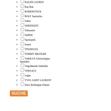
RALPH LAUREN
Ray-Ban
RODENSTOCK
ROLF Spectacles
Safilo
SERENGETI
Silhouette
SMITH
Sportoptik
Starck
TITANFLEX
TOMMY HILFIGER
VARILUX Gleitsichtglas
Spezialist
Vergrößernde Sehhilfen
VERSACE
vogue
YVES SAINT LAURENT
Zeiss Brillenglas Partner