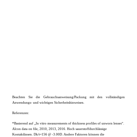
Beachten Sie die Gebrauchsanweisung/Packung mit den vollständigen
Anwendungs- und wichtigen Sicherheitshinweisen.
Referenzen:
*Basierend auf „In vitro measurements of thickness profiles of unworn lenses“.
Alcon data on file, 2010, 2013, 2016. Hoch sauerstoffdurchlässige
Kontaktlinsen. Dk/t=156 @ -3.00D. Andere Faktoren können die