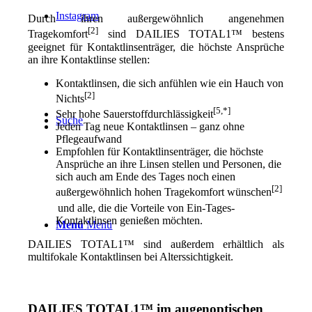
Instagram
Durch ihren außergewöhnlich angenehmen
[2]
Tragekomfort
sind DAILIES TOTAL1™ bestens
geeignet für Kontaktlinsenträger, die höchste Ansprüche
an ihre Kontaktlinse stellen:
Kontaktlinsen, die sich anfühlen wie ein Hauch von
[2]
Nichts
[5,*]
Sehr hohe Sauerstoffdurchlässigkeit
Suche
Jeden Tag neue Kontaktlinsen – ganz ohne
Pflegeaufwand
Empfohlen für Kontaktlinsenträger, die höchste
Ansprüche an ihre Linsen stellen und Personen, die
sich auch am Ende des Tages noch einen
[2]
außergewöhnlich hohen Tragekomfort wünschen
und alle, die die Vorteile von Ein-Tages-
Kontaktlinsen genießen möchten.
Menü
Menü
DAILIES TOTAL1™ sind außerdem erhältlich als
multifokale Kontaktlinsen bei Alterssichtigkeit.
DAILIES TOTAL1™ im augenoptischen