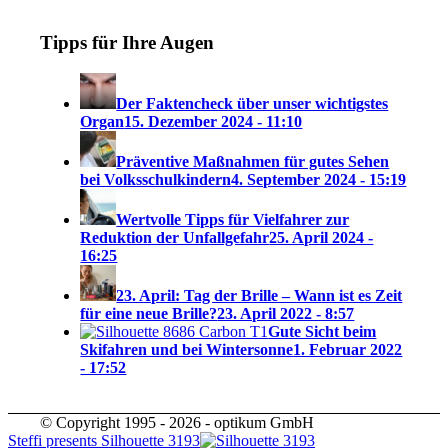
Tipps für Ihre Augen
Der Faktencheck über unser wichtigstes
Organ
15. Dezember 2024 - 11:10
Präventive Maßnahmen für gutes Sehen
bei Volksschulkindern
4. September 2024 - 15:19
Wertvolle Tipps für Vielfahrer zur
Reduktion der Unfallgefahr
25. April 2024 -
16:25
23. April: Tag der Brille – Wann ist es Zeit
für eine neue Brille?
23. April 2022 - 8:57
Gute Sicht beim
Skifahren und bei Wintersonne
1. Februar 2022
- 17:52
© Copyright 1995 - 2026 - optikum GmbH
Steffi presents Silhouette 3193