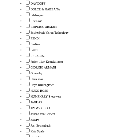
DAVIDOFF
DOLCE & GABBANA
Edelweyes
Elie Saab
EMPORIO ARMANI
Eschenbach Vision Technology
FENDI
fineline
Fossil
FREIGEIST
fusion 1day Kontaktlinsen
GIORGIO ARMANI
Givenchy
Havaianas
Hoya Brillengläser
HUGO BOSS
HUMPHREY´S eyewear
JAGUAR
JIMMY CHOO
Johann von Goisern
JOOP!
Jos. Eschenbach
Kate Spade