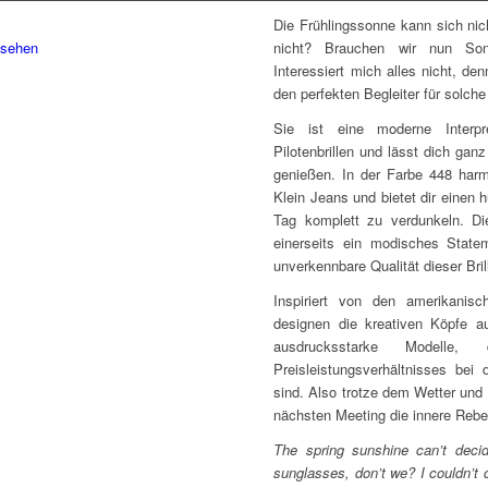
Die Frühlingssonne kann sich nich
nsehen
nicht? Brauchen wir nun Sonn
Interessiert mich alles nicht, de
den perfekten Begleiter für solche
Sie ist eine moderne Interpr
Pilotenbrillen und lässt dich gan
genießen. In der Farbe 448 harm
Klein Jeans und bietet dir einen
Tag komplett zu verdunkeln. Di
einerseits ein modisches State
unverkennbare Qualität dieser Bril
Inspiriert von den amerikanis
designen die kreativen Köpfe 
ausdrucksstarke Modelle,
Preisleistungsverhältnisses bei
sind. Also trotze dem Wetter un
nächsten Meeting die innere Rebell
The spring sunshine can’t decid
sunglasses, don’t we? I couldn’t 