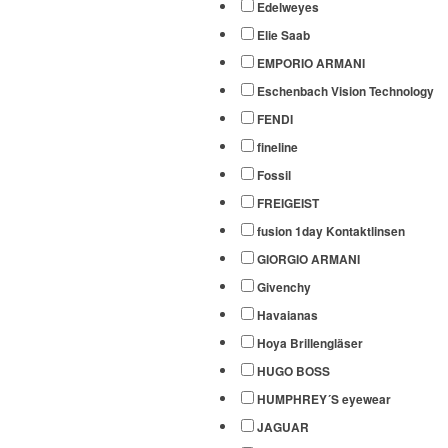
Edelweyes
Elie Saab
EMPORIO ARMANI
Eschenbach Vision Technology
FENDI
fineline
Fossil
FREIGEIST
fusion 1day Kontaktlinsen
GIORGIO ARMANI
Givenchy
Havaianas
Hoya Brillengläser
HUGO BOSS
HUMPHREY´S eyewear
JAGUAR