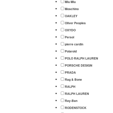
Miu Miu
Moschino
OAKLEY
Oliver Peoples
OXYDO
Persol
pierre cardin
Polaroid
POLO RALPH LAUREN
PORSCHE DESIGN
PRADA
Rag & Bone
RALPH
RALPH LAUREN
Ray-Ban
RODENSTOCK