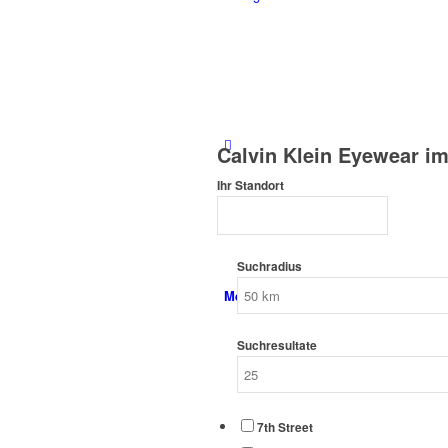
Calvin Klein Eyewear i
Ihr Standort
Suchradius
Menü
Suchresultate
7th Street