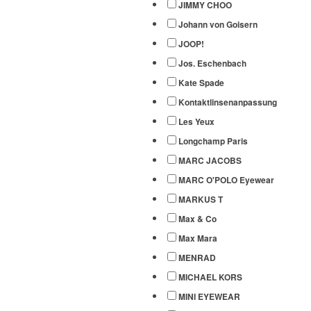
JIMMY CHOO
Johann von Goisern
JOOP!
Jos. Eschenbach
Kate Spade
Kontaktlinsenanpassung
Les Yeux
Longchamp Paris
MARC JACOBS
MARC O'POLO Eyewear
MARKUS T
Max & Co
Max Mara
MENRAD
MICHAEL KORS
MINI EYEWEAR