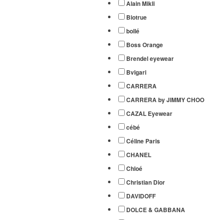
Alain Mikli
Biotrue
bollé
Boss Orange
Brendel eyewear
Bvlgari
CARRERA
CARRERA by JIMMY CHOO
CAZAL Eyewear
cébé
Céline Paris
CHANEL
Chloé
Christian Dior
DAVIDOFF
DOLCE & GABBANA