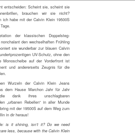
t entscheiden: Scheint sie, scheint sie
enbrillen, brauchen wir sie nicht?
nn ich habe mit der Calvin Klein 19500S
 Tage.
etation der klassischen Doppelsteg-
z nonchalant den wechselhaften Frühling
oniert sie wunderbar zur blauen Calvin
 hundertprozentigen UV-Schutz, ohne den
e Monoscheibe auf der Vorderfront ist
ment und andererseits Zeugnis für die
len.
chen Wurzeln der Calvin Klein Jeans
aus dem Hause Marchon Jahr für Jahr
 die dank ihres unschlagbaren
 den „urbanen Rebellen“ in aller Munde
d bring mit der 19500S auf dem Weg zum
in in dir heraus!
e: is it shining, isn’t it? Do we need
care less, because with the Calvin Klein