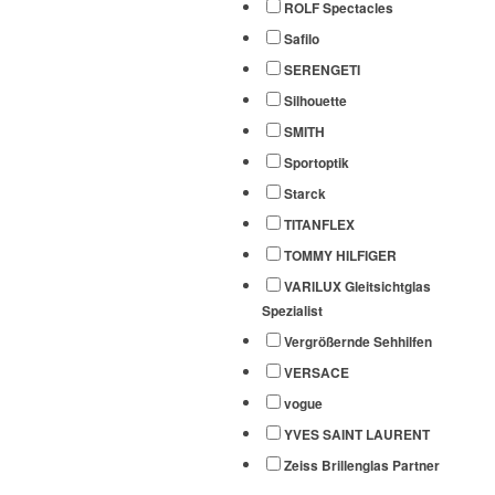
ROLF Spectacles
Safilo
SERENGETI
Silhouette
SMITH
Sportoptik
Starck
TITANFLEX
TOMMY HILFIGER
VARILUX Gleitsichtglas
Spezialist
Vergrößernde Sehhilfen
VERSACE
vogue
YVES SAINT LAURENT
Zeiss Brillenglas Partner