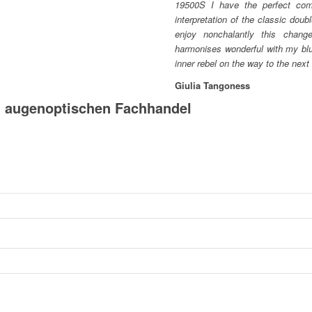
19500S I have the perfect com
interpretation of the classic doub
enjoy nonchalantly this chang
harmonises wonderful with my blu
inner rebel on the way to the next
Giulia Tangoness
m augenoptischen Fachhandel