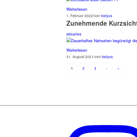
Weiterlesen
/
1. Februar 2022
von
belyus
Zunehmende Kurzsichti
aktuelles
Weiterlesen
/
31. August 2021
von
belyus
2
3
›
»
1