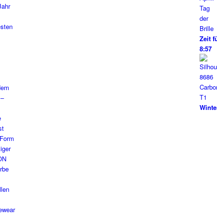
Zeit f
8:57
Winte