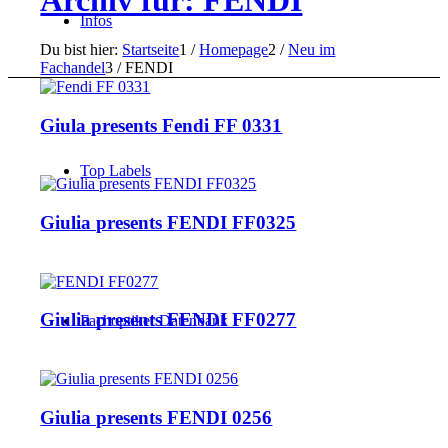
Archiv für: FENDI
Infos
Du bist hier:
Startseite
1
/
Homepage
2
/
Neu im
Fachandel
3
/
FENDI
Giula presents Fendi FF 0331
Top Labels
Giulia presents FENDI FF0325
Giulia presents FENDI FF0277
Fachoptiker Datenbank
Giulia presents FENDI 0256