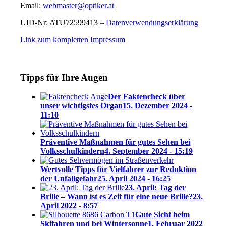
Email:
webmaster@optiker.at
UID-Nr: ATU72599413 –
Datenverwendungserklärung
Link zum kompletten Impressum
Tipps für Ihre Augen
Der Faktencheck über
unser wichtigstes Organ
15. Dezember 2024 -
11:10
Präventive Maßnahmen für gutes Sehen bei
Volksschulkindern
4. September 2024 - 15:19
Wertvolle Tipps für Vielfahrer zur Reduktion
der Unfallgefahr
25. April 2024 - 16:25
23. April: Tag der
Brille – Wann ist es Zeit für eine neue Brille?
23.
April 2022 - 8:57
Gute Sicht beim
Skifahren und bei Wintersonne
1. Februar 2022