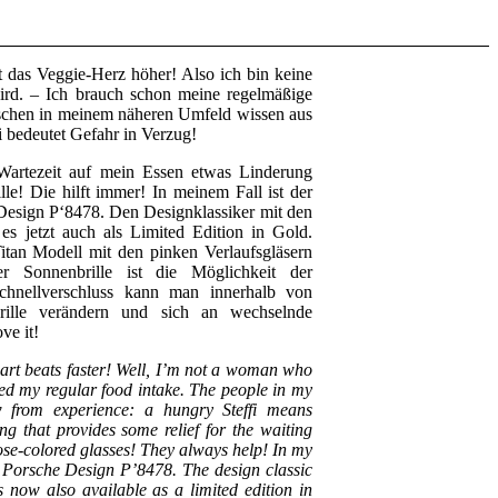
t das Veggie-Herz höher! Also ich bin keine
ird. – Ich brauch schon meine regelmäßige
chen in meinem näheren Umfeld wissen aus
i bedeutet Gefahr in Verzug!
Wartezeit auf mein Essen etwas Linderung
ille! Die hilft immer! In meinem Fall ist der
 Design P‘8478. Den Designklassiker mit den
 es jetzt auch als Limited Edition in Gold.
tan Modell mit den pinken Verlaufsgläsern
r Sonnenbrille ist die Möglichkeit der
chnellverschluss kann man innerhalb von
ille verändern und sich an wechselnde
ve it!
art beats faster! Well, I’m not a woman who
eed my regular food intake. The people in my
 from experience: a hungry Steffi means
ng that provides some relief for the waiting
rose-colored glasses! They always help! In my
he Porsche Design P’8478. The design classic
s now also available as a limited edition in