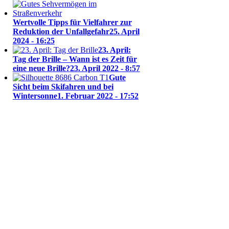
Wertvolle Tipps für Vielfahrer zur
Reduktion der Unfallgefahr
25. April
2024 - 16:25
23. April:
Tag der Brille – Wann ist es Zeit für
eine neue Brille?
23. April 2022 - 8:57
Gute
Sicht beim Skifahren und bei
Wintersonne
1. Februar 2022 - 17:52