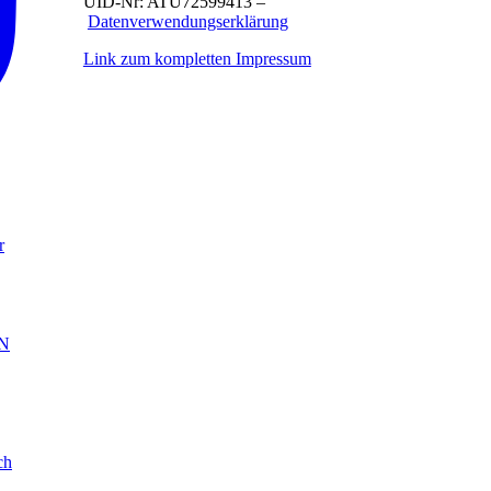
UID-Nr: ATU72599413 –
Datenverwendungserklärung
Link zum kompletten Impressum
r