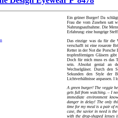
sche Design Eyewear P‘8478
Ein grüner Burger! Da schläg
Frau die vom Zusehen satt w
Nahrungsaufnahme. Die Mens
Erfahrung: eine hungrige Steff
en
Das einzige was da für die 
verschafft ist eine rosarote Br
Retter in der Not die Porsche
tropfenförmigen Gläsern gibt
Doch für mich muss es das Ti
sein. Absolut genial an de
Wechselgläser. Durch den S
Sekunden den Style der Br
Lichtverhältnisse anpassen. I lo
A green burger! The veggie he
gets full from watching. – I n
immediate environment know
danger in delay! The only thi
time for my meal is a pair of 
case, the savior in need is t
with the drop-shaped lenses i