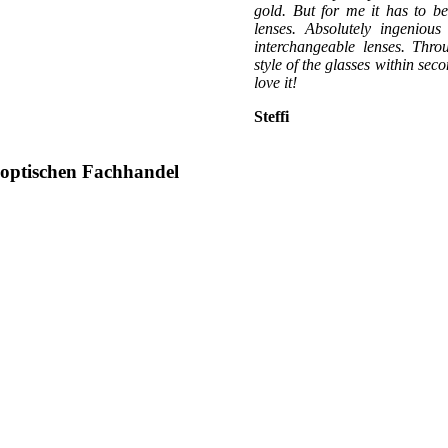
gold. But for me it has to b
lenses. Absolutely ingenious
interchangeable lenses. Thro
style of the glasses within sec
love it!
Steffi
optischen Fachhandel