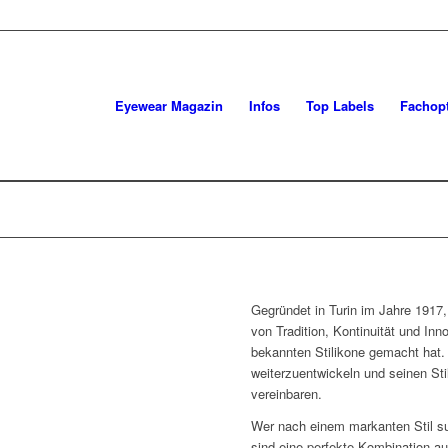
Eyewear Magazin
Infos
Top Labels
Fachopt
Gegründet in Turin im Jahre 1917,
von Tradition, Kontinuität und Inn
bekannten Stilikone gemacht hat. 
weiterzuentwickeln und seinen St
vereinbaren.
Wer nach einem markanten Stil su
sind eine perfekte Kombination 