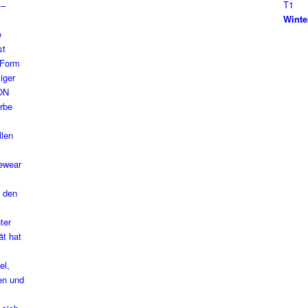
Winte
 den