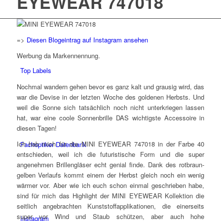
EYEWEAR 747018
=>
Diesen Blogeintrag auf Instagram ansehen
Werbung da Markennennung.
Top Labels
Nochmal wandern gehen bevor es ganz kalt und grausig wird, das
war die Devise in der letzten Woche des goldenen Herbsts. Und
weil die Sonne sich tatsächlich noch nicht unterkriegen lassen
hat, war eine coole Sonnenbrille DAS wichtigste Accessoire in
diesen Tagen!
Ich hab mich für die MINI EYEWEAR 747018 in der Farbe 40
Fachoptiker Datenbank
entschieden, weil ich die futuristische Form und die super
angenehmen Brillengläser echt genial finde. Dank des rotbraun-
gelben Verlaufs kommt einem der Herbst gleich noch ein wenig
wärmer vor. Aber wie ich euch schon einmal geschrieben habe,
sind für mich das Highlight der MINI EYEWEAR Kollektion die
seitlich angebrachten Kunststoffapplikationen, die einerseits
super vor Wind und Staub schützen, aber auch hohe
Instagram