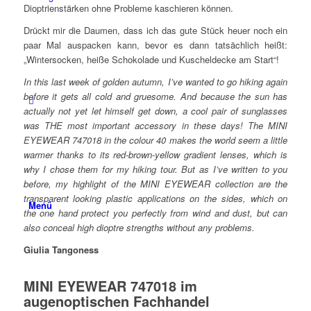
Dioptrienstärken ohne Probleme kaschieren können.
Drückt mir die Daumen, dass ich das gute Stück heuer noch ein
paar Mal auspacken kann, bevor es dann tatsächlich heißt:
„Wintersocken, heiße Schokolade und Kuscheldecke am Start“!
In this last week of golden autumn, I’ve wanted to go hiking again
before it gets all cold and gruesome. And because the sun has
actually not yet let himself get down, a cool pair of sunglasses
was THE most important accessory in these days! The MINI
EYEWEAR 747018 in the colour 40 makes the world seem a little
warmer thanks to its red-brown-yellow gradient lenses, which is
why I chose them for my hiking tour. But as I’ve written to you
before, my highlight of the MINI EYEWEAR collection are the
transparent looking plastic applications on the sides, which on
Menü
the one hand protect you perfectly from wind and dust, but can
also conceal high dioptre strengths without any problems.
Giulia Tangoness
MINI EYEWEAR 747018 im
augenoptischen Fachhandel