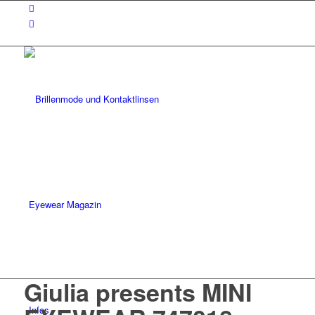
Eyewear Magazin
Giulia presents MINI
Infos