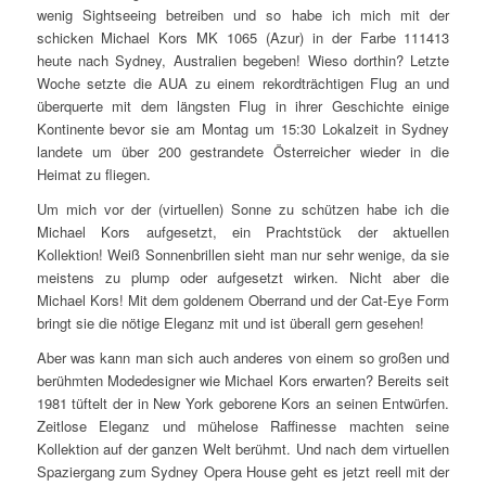
wenig Sightseeing betreiben und so habe ich mich mit der
schicken Michael Kors MK 1065 (Azur) in der Farbe 111413
heute nach Sydney, Australien begeben! Wieso dorthin? Letzte
Woche setzte die AUA zu einem rekordträchtigen Flug an und
überquerte mit dem längsten Flug in ihrer Geschichte einige
Kontinente bevor sie am Montag um 15:30 Lokalzeit in Sydney
landete um über 200 gestrandete Österreicher wieder in die
Heimat zu fliegen.
Um mich vor der (virtuellen) Sonne zu schützen habe ich die
Michael Kors aufgesetzt, ein Prachtstück der aktuellen
Kollektion! Weiß Sonnenbrillen sieht man nur sehr wenige, da sie
meistens zu plump oder aufgesetzt wirken. Nicht aber die
Michael Kors! Mit dem goldenem Oberrand und der Cat-Eye Form
bringt sie die nötige Eleganz mit und ist überall gern gesehen!
Aber was kann man sich auch anderes von einem so großen und
berühmten Modedesigner wie Michael Kors erwarten? Bereits seit
1981 tüftelt der in New York geborene Kors an seinen Entwürfen.
Zeitlose Eleganz und mühelose Raffinesse machten seine
Kollektion auf der ganzen Welt berühmt. Und nach dem virtuellen
Spaziergang zum Sydney Opera House geht es jetzt reell mit der