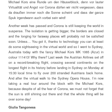
Michael Kors eine Runde um den Häuserblock, denn vor lauter
Virtualität und Angst vor Corona dürfen wir nicht vergessen, dass
da draußen immer noch die Sonne scheint und dass der ganze
Spuk irgendwann auch vorbei sein wird!
Another week has passed and Corona is still keeping the world in
suspense. The isolation is getting bigger, the borders are closed
and the longing for faraway places will probably not be satisfied
soon. Unless… You got it, thanks to technology you can at least
do some sightseeing in the virtual world and so I went to Sydney,
Australia today with the fancy Michael Kors MK 1065 (Azur) in
colour 111413! Why there? Last week the Austrian Airlines set off
on a record-breaking flight, crossing several continents on the
longest flight in its history before landing in Sydney on Monday at
15:30 local time to fly over 200 stranded Austrians back home.
And after the virtual walk to the Sydney Opera House, I’m now
taking a real tour around the block with the Michael Kors,
because despite of all the fear of Corona, we must not forget that
the sun is still shining out there and that the whole thing will be
over some day!
Giulia Tangoness