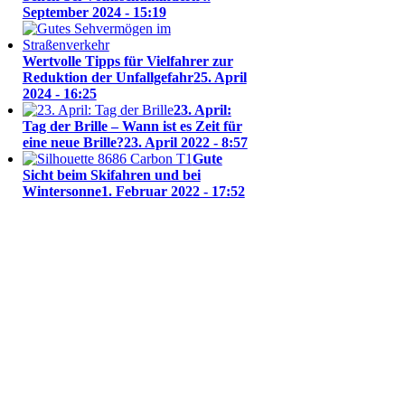
September 2024 - 15:19
Wertvolle Tipps für Vielfahrer zur
Reduktion der Unfallgefahr
25. April
2024 - 16:25
23. April:
Tag der Brille – Wann ist es Zeit für
eine neue Brille?
23. April 2022 - 8:57
Gute
Sicht beim Skifahren und bei
Wintersonne
1. Februar 2022 - 17:52