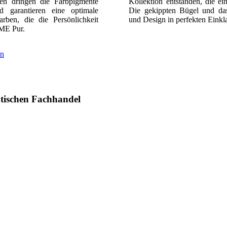
en dringen die Farbpigmente
Kollektion entstanden, die ein
d garantieren eine optimale
Die gekippten Bügel und das
rben, die die Persönlichkeit
und Design in perfekten Eink
 ME Pur.
en
ischen Fachhandel