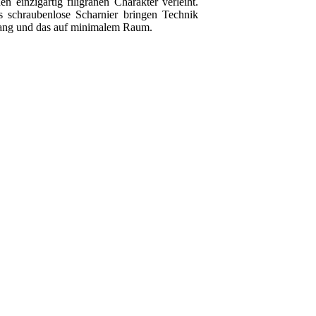
en einzigartig filigranen Charakter verleiht.
 schraubenlose Scharnier bringen Technik
lang und das auf minimalem Raum.