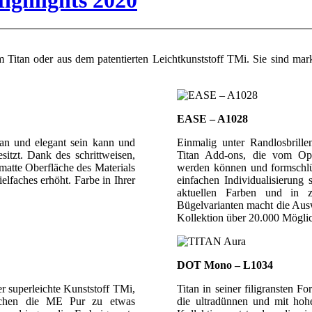
ighlights 2020
tan oder aus dem patentierten Leichtkunststoff TMi. Sie sind marka
EASE – A1028
ran und elegant sein kann und
Einmalig unter Randlosbrille
sitzt. Dank des schrittweisen,
Titan Add-ons, die vom Opti
matte Oberfläche des Materials
werden können und formschlüs
elfaches erhöht. Farbe in Ihrer
einfachen Individualisierung
aktuellen Farben und in 
Bügelvarianten macht die Aus
Kollektion über 20.000 Möglic
DOT Mono – L1034
r superleichte Kunststoff TMi,
Titan in seiner filigransten
machen die ME Pur zu etwas
die ultradünnen und mit hoher