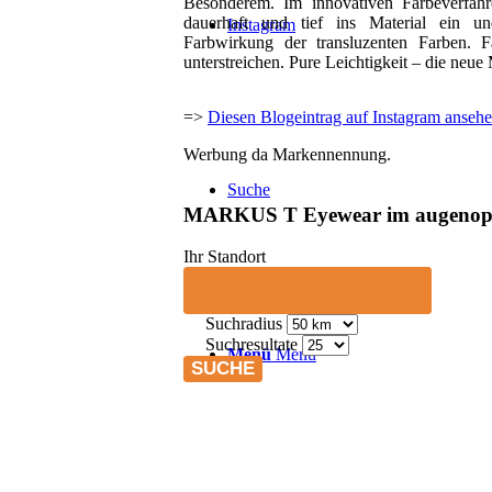
Besonderem. Im innovativen Färbeverfahr
dauerhaft und tief ins Material ein un
Instagram
Farbwirkung der transluzenten Farben. Fa
unterstreichen. Pure Leichtigkeit – die neue
=>
Diesen Blogeintrag auf Instagram anseh
Werbung da Markennennung.
Suche
MARKUS T Eyewear im augenopt
Ihr Standort
Suchradius
Suchresultate
Menü
Menü