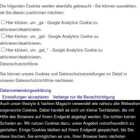
Die folgenden Cookies werden ebenfalls gebraucht - Sie können auswählen,
ob Sie diesen zustimmen möchten:
Hier klicken, um _ga - Google Analytics Cookie zu
aktivieren/deaktivieren.
Hier klicken, um _gid - Google Analytics Cookie zu
aktivieren/deaktivieren.
Hier klicken, um _gat_* - Google Analytics Cookie zu
aktivieren/deaktivieren.
Datenschutzrichtlinie
Sie können unsere Cookies und Datenschutzeinstellungen im Detail in
unseren Datenschutzrichtlinie nachlesen.
Datenverwendungserklärung
Einstellungen akzeptieren
Verberge nur die Benachrichtigung
Auch unser lifestyle & fashion Magazin verwendet wie nahezu alle Webseiten
sogenannte Cookies. Dabei handelt es sich um kleine Textdateien, die mit
Hilfe des Browsers auf Ihrem Endgerät abgelegt werden. Sie richten keinen
Schaden an. Wir nutzen Cookies dazu, unser Angebot nutzerfreundlich zu
gestalten. Einige Cookies bleiben auf Ihrem Endgerät gespeichert, bis Sie
diese löschen. Sie ermöglichen es uns, Ihren Browser beim nächsten