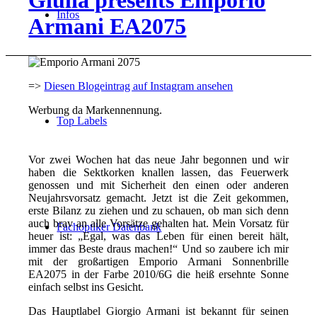
Giulia presents Emporio
Infos
Armani EA2075
=>
Diesen Blogeintrag auf Instagram ansehen
Werbung da Markennennung.
Top Labels
Vor zwei Wochen hat das neue Jahr begonnen und wir
haben die Sektkorken knallen lassen, das Feuerwerk
genossen und mit Sicherheit den einen oder anderen
Neujahrsvorsatz gemacht. Jetzt ist die Zeit gekommen,
erste Bilanz zu ziehen und zu schauen, ob man sich denn
auch brav an alle Vorsätze gehalten hat. Mein Vorsatz für
Fachoptiker Datenbank
heuer ist: „Egal, was das Leben für einen bereit hält,
immer das Beste draus machen!“ Und so zaubere ich mir
mit der großartigen Emporio Armani Sonnenbrille
EA2075 in der Farbe 2010/6G die heiß ersehnte Sonne
einfach selbst ins Gesicht.
Das Hauptlabel Giorgio Armani ist bekannt für seinen