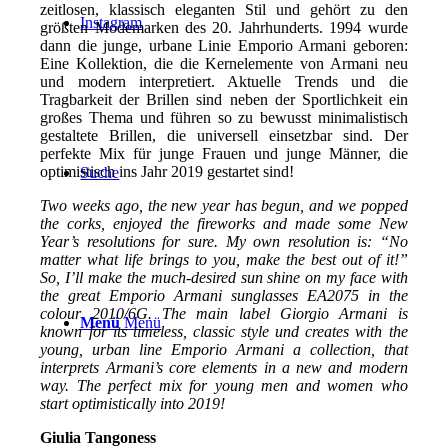
zeitlosen, klassisch eleganten Stil und gehört zu den
Instagram
größten Modemarken des 20. Jahrhunderts. 1994 wurde
dann die junge, urbane Linie Emporio Armani geboren:
Eine Kollektion, die die Kernelemente von Armani neu
und modern interpretiert. Aktuelle Trends und die
Tragbarkeit der Brillen sind neben der Sportlichkeit ein
großes Thema und führen so zu bewusst minimalistisch
gestaltete Brillen, die universell einsetzbar sind. Der
perfekte Mix für junge Frauen und junge Männer, die
optimistisch ins Jahr 2019 gestartet sind!
Suche
Two weeks ago, the new year has begun, and we popped
the corks, enjoyed the fireworks and made some New
Year’s resolutions for sure. My own resolution is: “No
matter what life brings to you, make the best out of it!”
So, I’ll make the much-desired sun shine on my face with
the great Emporio Armani sunglasses EA2075 in the
colour 2010/6G. The main label Giorgio Armani is
Menü
Menü
known for its timeless, classic style und creates with the
young, urban line Emporio Armani a collection, that
interprets Armani’s core elements in a new and modern
way. The perfect mix for young men and women who
start optimistically into 2019!
Giulia Tangoness