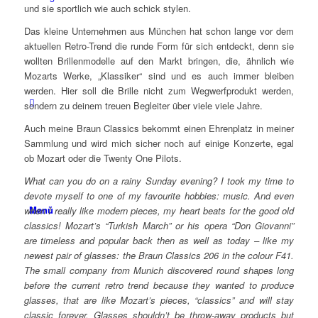
und sie sportlich wie auch schick stylen.
Das kleine Unternehmen aus München hat schon lange vor dem
aktuellen Retro-Trend die runde Form für sich entdeckt, denn sie
wollten Brillenmodelle auf den Markt bringen, die, ähnlich wie
Mozarts Werke, „Klassiker“ sind und es auch immer bleiben
werden. Hier soll die Brille nicht zum Wegwerfprodukt werden,
sondern zu deinem treuen Begleiter über viele viele Jahre.
Auch meine Braun Classics bekommt einen Ehrenplatz in meiner
Sammlung und wird mich sicher noch auf einige Konzerte, egal
ob Mozart oder die Twenty One Pilots.
What can you do on a rainy Sunday evening? I took my time to
devote myself to one of my favourite hobbies: music. And even
Menü
when I really like modern pieces, my heart beats for the good old
classics! Mozart’s “Turkish March” or his opera “Don Giovanni”
are timeless and popular back then as well as today – like my
newest pair of glasses: the Braun Classics 206 in the colour F41.
The small company from Munich discovered round shapes long
before the current retro trend because they wanted to produce
glasses, that are like Mozart’s pieces, “classics” and will stay
classic forever. Glasses shouldn’t be throw-away products but