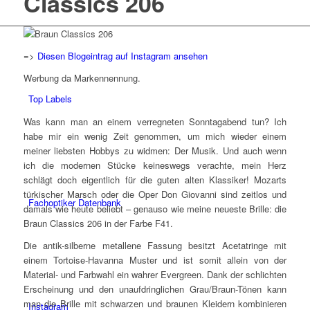
Classics 206
=>
Diesen Blogeintrag auf Instagram ansehen
Werbung da Markennennung.
Top Labels
Was kann man an einem verregneten Sonntagabend tun? Ich
habe mir ein wenig Zeit genommen, um mich wieder einem
meiner liebsten Hobbys zu widmen: Der Musik. Und auch wenn
ich die modernen Stücke keineswegs verachte, mein Herz
schlägt doch eigentlich für die guten alten Klassiker! Mozarts
türkischer Marsch oder die Oper Don Giovanni sind zeitlos und
Fachoptiker Datenbank
damals wie heute beliebt – genauso wie meine neueste Brille: die
Braun Classics 206 in der Farbe F41.
Die antik-silberne metallene Fassung besitzt Acetatringe mit
einem Tortoise-Havanna Muster und ist somit allein von der
Material- und Farbwahl ein wahrer Evergreen. Dank der schlichten
Erscheinung und den unaufdringlichen Grau/Braun-Tönen kann
man die Brille mit schwarzen und braunen Kleidern kombinieren
Instagram