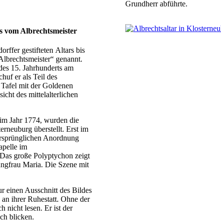
Grundherr abführte.
ns vom Albrechtsmeister
rffer gestifteten Altars bis
Albrechtsmeister“ genannt.
des 15. Jahrhunderts am
huf er als Teil des
 Tafel mit der Goldenen
icht des mittelalterlichen
 im Jahr 1774, wurden die
erneuburg überstellt. Erst im
 ursprünglichen Anordnung
apelle im
 Das große Polyptychon zeigt
ngfrau Maria. Die Szene mit
ur einen Ausschnitt des Bildes
an ihrer Ruhestatt. Ohne der
 nicht lesen. Er ist der
uch blicken.