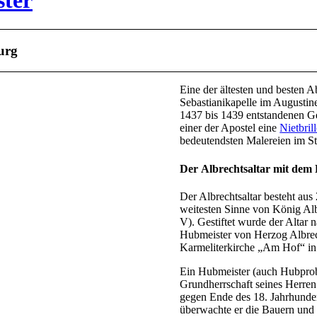
ster
urg
Eine der ältesten und besten Ab
Sebastianikapelle im Augustin
1437 bis 1439 entstandenen Ge
einer der Apostel eine
Nietbril
bedeutendsten Malereien im Sti
Der Albrechtsaltar mit dem
Der Albrechtsaltar besteht au
weitesten Sinne von König Al
V). Gestiftet wurde der Altar
Hubmeister von Herzog Albrech
Karmeliterkirche „Am Hof“ in
Ein Hubmeister (auch Hubprobs
Grundherrschaft seines Herren
gegen Ende des 18. Jahrhunder
überwachte er die Bauern und z