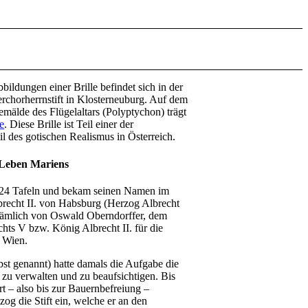
bildungen einer Brille befindet sich in der
erchorherrnstift in Klosterneuburg. Auf dem
mälde des Flügelaltars (Polyptychon) trägt
le
. Diese Brille ist Teil einer der
l des gotischen Realismus in Österreich.
 Leben Mariens
s 24 Tafeln und bekam seinen Namen im
brecht II. von Habsburg (Herzog Albrecht
 nämlich von Oswald Oberndorffer, dem
ts V bzw. König Albrecht II. für die
 Wien.
t genannt) hatte damals die Aufgabe die
 zu verwalten und zu beaufsichtigen. Bis
t – also bis zur Bauernbefreiung –
og die Stift ein, welche er an den