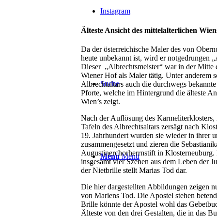
Instagram
Älteste Ansicht des mittelalterlichen Wie
Da der österreichische Maler des von Oberndo
heute unbekannt ist, wird er notgedrungen „
Dieser „Albrechtsmeister“ war in der Mitte 
Wiener Hof als Maler tätig. Unter anderem sc
Suche
Albrechtaltars auch die durchwegs bekannte
Pforte, welche im Hintergrund die älteste Ans
Wien’s zeigt.
Nach der Auflösung des Karmeliterklosters,
Tafeln des Albrechtsaltars zersägt nach Klost
19. Jahrhundert wurden sie wieder in ihrer
zusammengesetzt und zieren die Sebastianik
Augustinerchorherrnstift in Klosterneuburg.
Menü
Menü
insgesamt vier Szenen aus dem Leben der Ju
der Nietbrille stellt Marias Tod dar.
Die hier dargestellten Abbildungen zeigen n
von Mariens Tod. Die Apostel stehen betend 
Brille könnte der Apostel wohl das Gebetbuch
Älteste von den drei Gestalten, die in das B