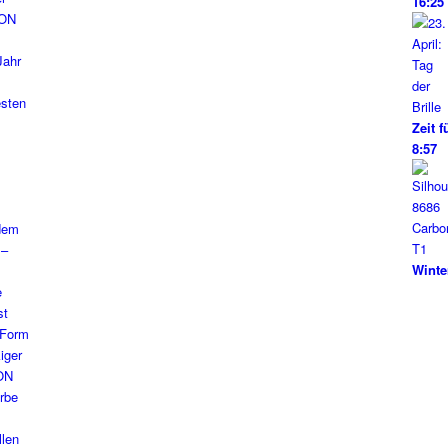
16:25
Zeit f
8:57
Winte