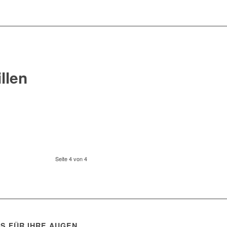
llen
Seite 4 von 4
PS FÜR IHRE AUGEN